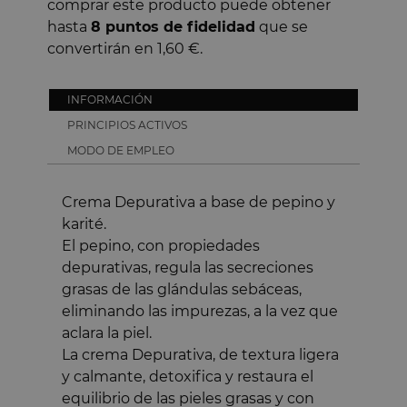
comprar este producto puede obtener
hasta
8
puntos de fidelidad
que se
convertirán en
1,60 €
.
INFORMACIÓN
PRINCIPIOS ACTIVOS
MODO DE EMPLEO
4.7
Crema Depurativa a base de pepino y
/
5
karité.
Resumen de
La crema depurat
El pepino, con propiedades
capacidad para h
depurativas, regula las secreciones
acné, siendo ade
grasas. Muchos 
grasas de las glándulas sebáceas,
Basado en
26
opiniones
visibles en su pie
eliminando las impurezas, a la vez que
sometidas a control
agradables y bue
aclara la piel.
Ver todas las reseñas de este sitio
tratar granitos y
La crema Depurativa, de textura ligera
Este resumen es
5
estrellas
23
¿Fue útil?
Sí
No
y calmante, detoxifica y restaura el
4
estrellas
0
equilibrio de las pieles grasas y con