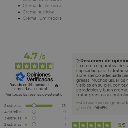
Crema de aloe vera
Crema nutritiva
Crema Iluminadora
4.7
/
5
Resumen de opinio
La crema depurativa dest
capacidad para hidratar s
acné, siendo adecuada par
grasas. Muchos usuarios 
Basado en
26
opiniones
visibles en su piel, con te
sometidas a control
agradables y buen aroma. 
Ver todas las reseñas de este sitio
tratar granitos y controla
Este resumen es generado
5
estrellas
23
¿Fue útil?
Sí
No
4
estrellas
0
3
estrellas
1
5
2
estrellas
1
/
5