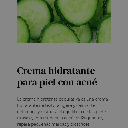
REACH no su
problema. Si 
fueran tóxico
su uso.

Buscando la 
transparencia
nuestros clien
siempre dispo
listado de in
nuestra pági
puedas valora
realizar cual
Gracias igual
comentario. 
Crema hidratante
Más comentarios
para piel con acné
1
2
La crema hidratante depurativa es una crema
hidratante de textura ligera y calmante,
detoxifica y restaura el equilibrio de las pieles
grasas y con tendencia acnéica. Regenera y
repara pequeñas marcas y cicatrices.