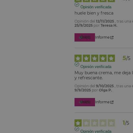
Opinión verificada
huele bien y fresca
Opinión del
12/11/2025
, tras una
25/9/2025
por
Teresa H.
Informe
Útil
(0)
5
/
5
Opinión verificada
Muy buena crema, me deja la
y refrescante.
Opinión del
9/10/2025
, tras una 
9/9/2025
por
Olga P.
Informe
Útil
(0)
1
/
5
Opinión verificada