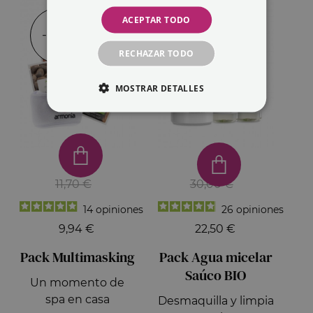
ACEPTAR TODO
-15%
-25%
RECHAZAR TODO
MOSTRAR DETALLES
11,70 €
30,00 €
14
opiniones
26
opiniones
9,94 €
22,50 €
Pack Multimasking
Pack Agua micelar
Saúco BIO
Un momento de
spa en casa
Desmaquilla y limpia