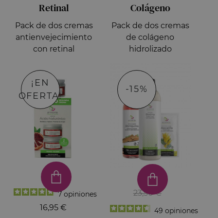
Retinal
Colágeno
Pack de dos cremas
Pack de dos cremas
antienvejecimiento
de colágeno
con retinal
hidrolizado
¡EN
-15%
OFERTA!
23,50 €
7
opiniones
16,95 €
49
opiniones