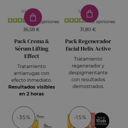
66,50 €
53,00 €
35
opiniones
19
opiniones
36,58 €
31,80 €
Pack Crema &
Pack Regenerador
Sérum Lifting
facial Helix Active
Effect
Tratamiento
regenerador y
Tratamiento
despigmentante
antiarrugas con
con resultados
efecto inmediato.
demostrados.
Resultados visibles
en 2 horas
-35%
-15%