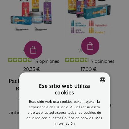
31,30 €
20,00 €
14
opiniones
7
opiniones
20,35 €
17,00 €
Pack Regenerador
Plan Boost
Ese sitio web utiliza
Boost Repair
Pack Ampollas
cookies
SPANISH
Faciales Efecto
Tratamiento
Este sitio web usa cookies para mejorar la
ENGLISH
Antiimperfecciones
intensivo
experiencia del usuario. Al utilizar nuestro
y Renovador
sitio web, usted acepta todas las cookies de
antienvejecimiento
acuerdo con nuestra Política de cookies.
Más
facial
información