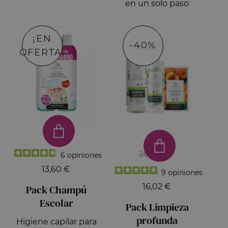
en un solo paso
¡EN
-40%
OFERTA!
26,70 €
6
opiniones
13,60 €
9
opiniones
16,02 €
Pack Champú
Escolar
Pack Limpieza
profunda
Higiene capilar para