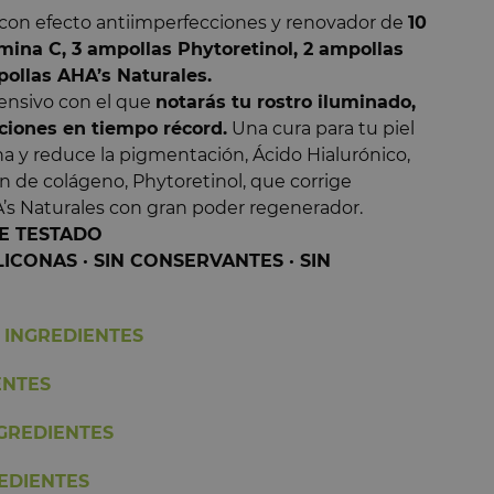
 con efecto antiimperfecciones y renovador de
10
5
/
5
mina C, 3 ampollas Phytoretinol, 2 ampollas
Opinión verificada
ollas AHA’s Naturales.
Tratamiento muy bueno
tensivo con el que
notarás tu rostro iluminado,
Opinión del
7/1/2026
, tras una experiencia del
10/12/2025
ciones en tiempo récord.
Una cura para tu piel
por
Fatima B.
a y reduce la pigmentación, Ácido Hialurónico,
n de colágeno, Phytoretinol, que corrige
Informe
io
Útil
(0)
’s Naturales con gran poder regenerador.
5
E TESTADO
1
5
/
5
LICONAS · SIN CONSERVANTES · SIN
1
Opinión verificada
0
Lo acabo de terminar y estoy muy satisfecha. Me 
0
ha durado más de 10 días. Al menos he tenido 
 INGREDIENTES
para dos veces con cada ampolla
Opinión del
22/7/2023
, tras una experiencia del
25/6/2023
ENTES
por
A.A.
NGREDIENTES
Informe
Útil
(0)
EDIENTES