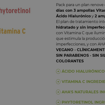
4.6
Pack para un plan renove
/
5
días con 3 ampollas Vita
Ácido Hialurónico
y
2 amp
El plan de tratamiento in
hidratado y sin imperfec
Basado en
7
opiniones
con Vitamina C que ilumin
sometidas a control
que estimula la producció
Ver todas las reseñas de este sit
imperfecciones, y con AHA
5
estrellas
VEGANO · CLÍNICAMENT
4
estrellas
SIN PARABENOS · SIN SI
3
estrellas
COLORANTES
2
estrellas
1
estrella
ÁCIDO HIALURÓNICO
Ordenar las opiniones
VITAMINA C INGREDI
AHA'S NATURALES I
PHYTORETINOL INGR