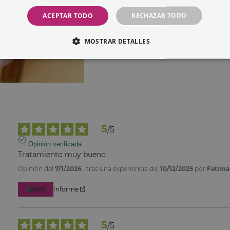
El pack está compuesto
ACEPTAR TODO
RECHAZAR TODO
C, 2 de AHA’s naturales
combinándolas encontrar
MOSTRAR DETALLES
5
/
5
Opinión verificada
Tratamiento muy bueno
Opinión del
7/1/2026
, tras una experiencia del
10/12/2025
por
Fatima
Informe
Útil
(0)
5
/
5