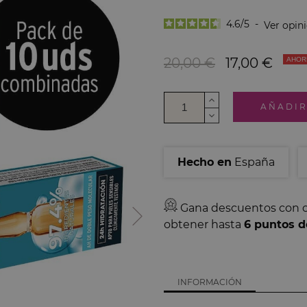
4.6
/
5
-
Ver opin
20,00 €
17,00 €
AHOR
AÑADIR
Hecho en
España
Gana descuentos con c
obtener hasta
6
puntos de
INFORMACIÓN