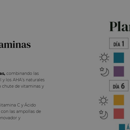
taminas
as,
combinando las
 y los AHA’s naturales
n chute de vitaminas y
Vitamina C y Ácido
 con las ampollas de
enovador y