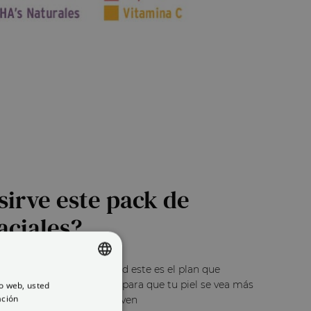
Opinión verificada
Aún no las he probado, pero seguro que funciona 
de maravilla como todo lo demás.
Opinión del
10/11/2022
, tras una experiencia del
3/10/2022
por
A.A.
Informe
Útil
(0)
1
2
sirve este pack de
aciales?
l renovada en tiempo record este es el plan que
ación perfecta de activos para que tu piel se vea más
io web, usted
SPANISH
ación
 fatiga y más elástica y joven
ENGLISH