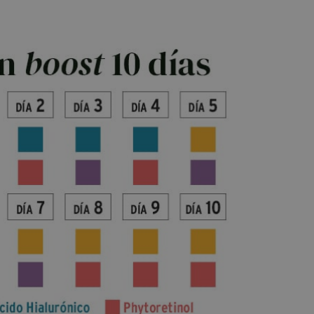
5
/
5
Opinión verificada
Buena calidad y ficha explicativa muy práctica
Opinión del
8/4/2023
, tras una experiencia del
12/3/2023
por
A.A.
Informe
Útil
(0)
4
/
5
Opinión verificada
Me ha gustado bastante, buena relación calidad 
precio.
Opinión del
17/2/2023
, tras una experiencia del
20/1/2023
por
A.A.
Informe
Útil
(0)
5
/
5