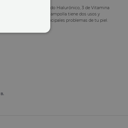
 por 10 ampollas 2 de Ácido Hialurónico, 3 de Vitamina
 y 3 de Phytoretinol. Cada ampolla tiene dos usos y
ás la solución a los principales problemas de tu piel.
 B.