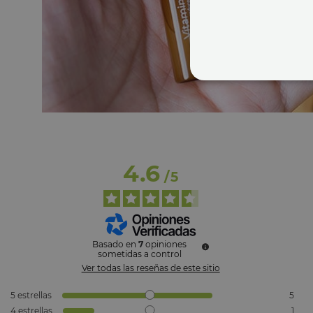
4.6
/
5
Basado en
7
opiniones
sometidas a control
Ver todas las reseñas de este sitio
5
estrellas
5
4
estrellas
1