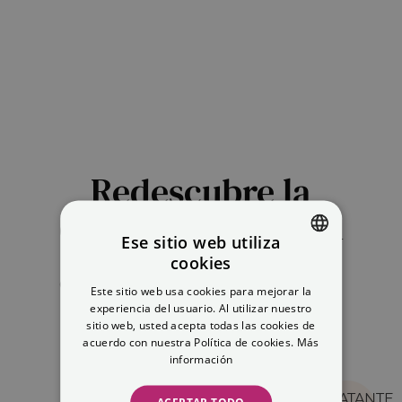
Redescubre la
cosmética natural
Ese sitio web utiliza
cookies
SPANISH
CONTORNO
SÉRUM
Este sitio web usa cookies para mejorar la
ENGLISH
DE OJOS
FACIAL
experiencia del usuario. Al utilizar nuestro
sitio web, usted acepta todas las cookies de
acuerdo con nuestra Política de cookies.
Más
información
HIDRATANTE