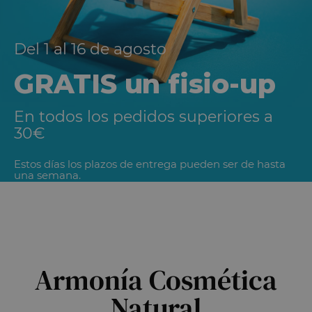
Del 1 al 16 de agosto
GRATIS un fisio-up
En todos los pedidos superiores a
30€
Estos días los plazos de entrega pueden ser de hasta
una semana.
Armonía Cosmética
Natural