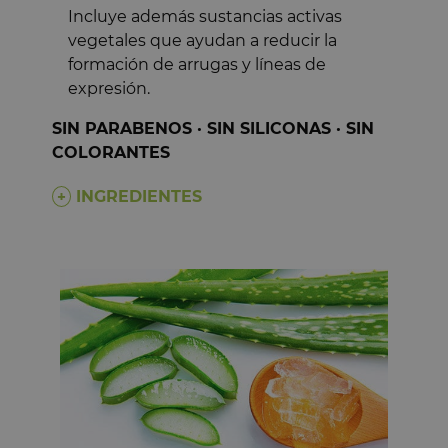
2
estrellas
0
Incluye además sustancias activas
1
estrella
0
vegetales que ayudan a reducir la
Opinión verificada
Ordenar las opiniones
formación de arrugas y líneas de
Va perfecta
expresión.
Opinión del
30/7/2026
1/7/2026
por
Rosa Mari
SIN PARABENOS · SIN SILICONAS · SIN
COLORANTES
Informe
Útil
(0)
INGREDIENTES
Opinión verificada
Es la crema que les 
adolescentes porque 
absorber
Opinión del
6/7/2026
10/6/2026
por
Teresa 
Informe
Útil
(0)