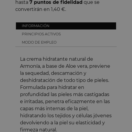
hasta
7
puntos de fidelidad
que se
convertirán en
1,40 €
.
INFORMACIÓN
PRINCIPIOS ACTIVOS
MODO DE EMPLEO
5
La crema hidratante natural de
/
5
Armonía, a base de Aloe vera, previene
Resumen de
La crema de Aloe
la sequedad, descamación y
por su frescura y
deshidratación de todo tipo de pieles.
para todo tipo de
capacidad para hi
Formulada para hidratar en
Basado en
29
opiniones
incluso en pieles 
profundidad las pieles más castigadas
sometidas a control
fácil de aplicar 
e irritadas, penetra eficazmente en las
Ver todas las reseñas de este sitio
no engrasa y es 
familia, incluido
capas más internas de la piel,
5
estrellas
28
Este resumen es
hidratando los tejidos y células jóvenes
4
estrellas
1
¿Fue útil?
Sí
No
devolviendo a la piel su elasticidad y
3
estrellas
0
firmeza natural.