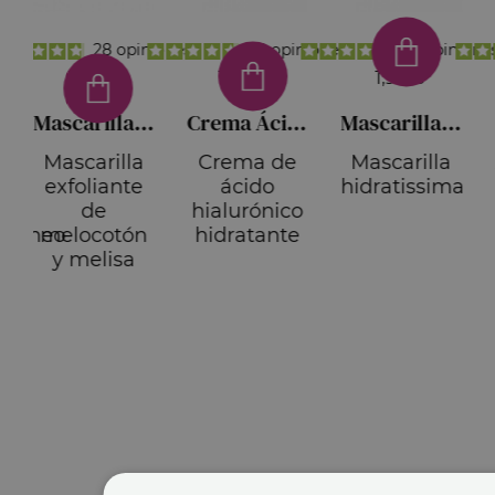
iones
28
opiniones
82
opiniones
22
opinione
1,95 €
11,30 €
1,95 €
Mascarilla Exfoliante
Crema Ácido Hialurónico
Mascarilla hidratante de noche
Mascarilla
Crema de
Mascarilla
exfoliante
ácido
hidratissima
de
hialurónico
antáneo
melocotón
hidratante
y melisa