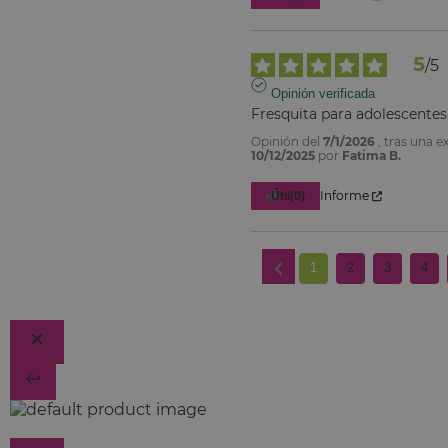
5
/
5
Opinión verificada
Fresquita para adolescentes
Opinión del
7/1/2026
, tras una e
10/12/2025
por
Fatima B.
Informe
Útil
(0)
1
2
3
4