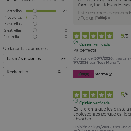
no engrasa y es apreciada
familia, incluidos adolesc
5
estrellas
28
Este resumen es generado
4
estrellas
1
¿Fue útil?
Sí
No
3
estrellas
0
2
estrellas
0
5
/
5
1
estrella
0
Opinión verificada
Ordenar las opiniones
Va perfecta
Opinión del
30/7/2026
, tras una
1/7/2026
por
Rosa Maria T.
Informe
Útil
(0)
5
/
5
Opinión verificada
Es la crema que les gusta a m
adolescentes porque es ligera
absorber
Opinión del
6/7/2026
, tras una 