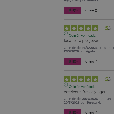
10/6/2026
por
Teresa H.
Informe
Útil
(0)
5
/
5
Opinión verificada
Ideal para piel joven
Opinión del
16/6/2026
, tras una
17/5/2026
por
Agata L.
Informe
Útil
(0)
5
/
5
Opinión verificada
excelente, fresca y ligera
Opinión del
20/4/2026
, tras una
20/3/2026
por
Teresa H.
Informe
Útil
(0)