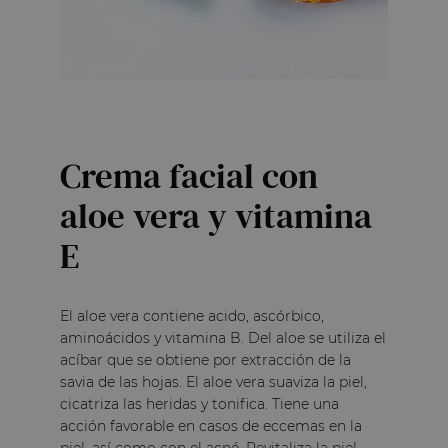
Opinión verificada
Ideal para piel jove
Opinión del
16/6/2026
17/5/2026
por
Agata L.
Informe
Útil
(0)
Crema facial con
aloe vera y vitamina
Opinión verificada
E
excelente, fresca y 
Opinión del
20/4/2026
20/3/2026
por
Teresa 
El aloe vera contiene acido, ascórbico,
aminoácidos y vitamina B. Del aloe se utiliza el
Informe
Útil
(0)
acíbar que se obtiene por extracción de la
savia de las hojas. El aloe vera suaviza la piel,
cicatriza las heridas y tonifica. Tiene una
acción favorable en casos de eccemas en la
Opinión verificada
piel, así como con el acné. Revitaliza la piel