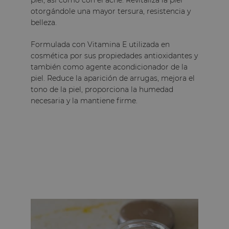
Fresquita para ado
otorgándole una mayor tersura, resistencia y
Opinión del
7/1/2026
,
belleza.
10/12/2025
por
Fatima
Formulada con Vitamina E utilizada en
Informe
Útil
(0)
cosmética por sus propiedades antioxidantes y
también como agente acondicionador de la
piel. Reduce la aparición de arrugas, mejora el
1
2
tono de la piel, proporciona la humedad
necesaria y la mantiene firme.