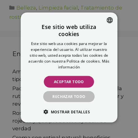
Belleza
,
Limpieza facial
,
Tratamiento de
rostro
Ese sitio web utiliza
cookies
SPANISH
Este sitio web usa cookies para mejorar la
ENGLISH
experiencia del usuario. Al utilizar nuestro
Entradas recientes
sitio web, usted acepta todas las cookies de
acuerdo con nuestra Política de cookies.
Más
información
Ampollas faciales: cuál elegir según tu
tipo de piel y qué beneficios aportan
ACEPTAR TODO
Pack capilar para un pelo fuerte y sano: la
rutina completa para fortalecer, hidratar y
RECHAZAR TODO
revitalizar el cabello
MOSTRAR DETALLES
Rosácea en la piel: cómo calmar las
rojeces y qué productos ayudan de
verdad
Crema con retinal natural: beneficios