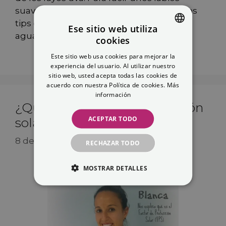
suaves e irresistibles, os dejamos algunos
tips que no debéis olvidar. Beber mucha
Ese sitio web utiliza
agua ayuda
cookies
SPANISH
Este sitio web usa cookies para mejorar la
ENGLISH
experiencia del usuario. Al utilizar nuestro
sitio web, usted acepta todas las cookies de
acuerdo con nuestra Política de cookies.
Más
información
¿Qué es el factor de protección
ACEPTAR TODO
solar (FPS)?
8 de junio de 2013
RECHAZAR TODO
MOSTRAR DETALLES